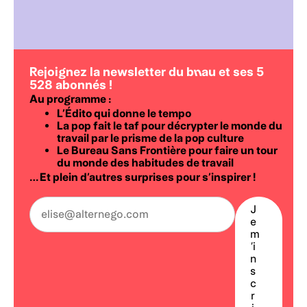
Rejoignez la newsletter du b
n
au et ses 5
528 abonnés
!
Au programme :
L’Édito qui donne le tempo
La pop fait le taf pour décrypter le monde du
travail par le prisme de la pop culture
Le Bureau Sans Frontière pour faire un tour
du monde des habitudes de travail
… Et plein d’autres surprises pour s’inspirer !
J
a
e
r
m
r
’i
o
n
w
s
_
c
r
r
i