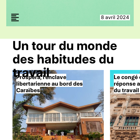
8 avril 2024
Un tour du monde
des habitudes du
travail
Próspera, l’enclave
Le congé 
libertarienne au bord des
réponse a
Caraïbes
du travail