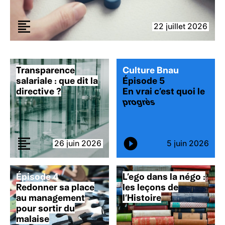
22 juillet 2026
22 juillet 2026
22 juillet 2026
7 juillet 2026
26 juin 2026
Transparence
Culture Bnau
salariale : que dit la
Épisode 5
directive ?
En vrai c’est quoi le
progrès
26 juin 2026
5 juin 2026
Épisode 4
L’ego dans la négo :
Redonner sa place
les leçons de
au management
l’Histoire
pour sortir du
malaise