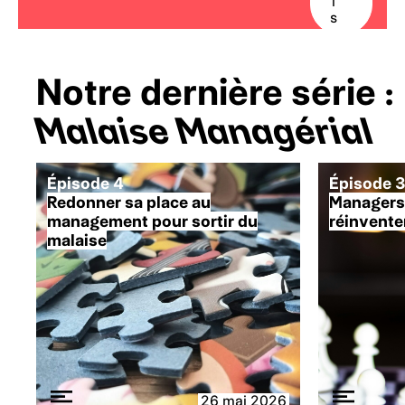
i
g
s
h
t
_
a
Notre dernière série :
l
t
Malaise Managérial
Épisode 4
Épisode 
Redonner sa place au
Managers 
management pour sortir du
réinvente
malaise
26 mai 2026