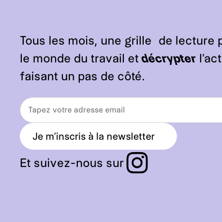
Tous les mois, une grille de lecture 
le monde du travail et
décrypter
l’act
faisant un pas de côté.
Je m’inscris à la newsletter
a
r
r
Et suivez-nous sur
o
w
_
r
i