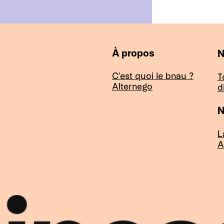
À propos
N
C’est quoi le bnau ?
T
Alternego
d
N
L
A