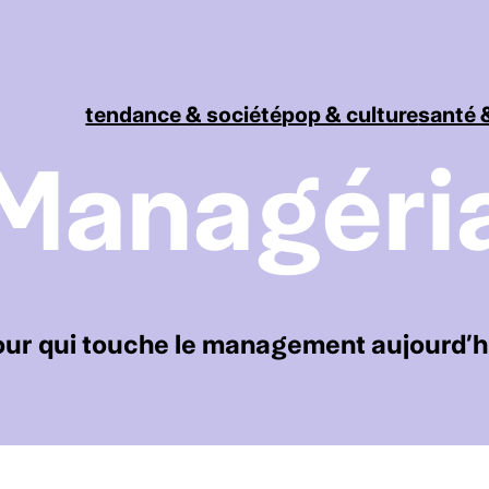
tendance & société
pop & culture
santé &
Managéri
our qui touche le management aujourd’h