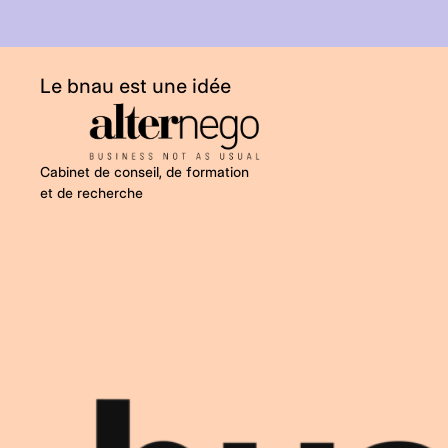
g
h
t
Le bnau est une idée
_
a
l
t
Cabinet de conseil, de formation
et de recherche