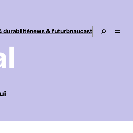
 durabilité
news & futur
bnaucast
al
ui