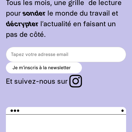
Tous les mois, une grille de lecture
pour
sonder
le monde du travail et
décrypter
l’actualité en faisant un
pas de côté.
Je m’inscris à la newsletter
a
r
r
Et suivez-nous sur
o
w
_
r
i
g
h
t
_
a