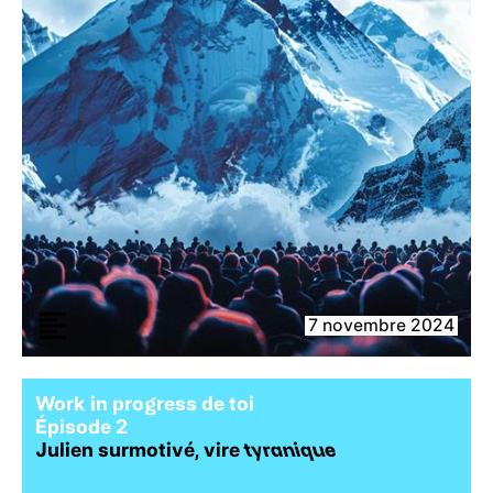
7 novembre 2024
Work in progress de toi
É
pisode 2
Julien surmotivé, vire
tyranique