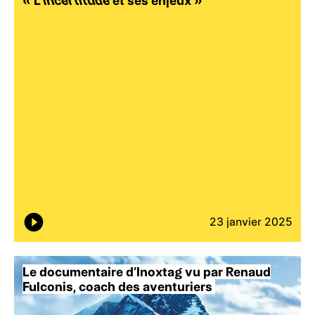
« L’
incertitude
et ses enjeux
»
23 janvier 2025
Le
documentaire d’Inoxtag vu par Renaud
Fulconis, coach des aventuriers