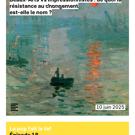
résistance au
changement
est-elle le nom ?
10 juin 2025
La pop fait le taf
Épisode 18