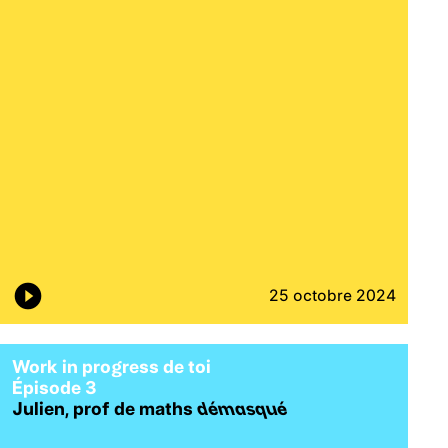
25 octobre 2024
Work in progress de toi
É
pisode 3
Julien, prof de maths
démasqué