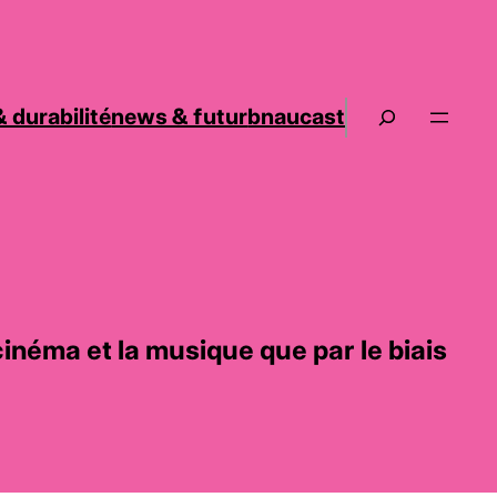
 durabilité
news & futur
bnaucast
e cinéma et la musique que par le biais