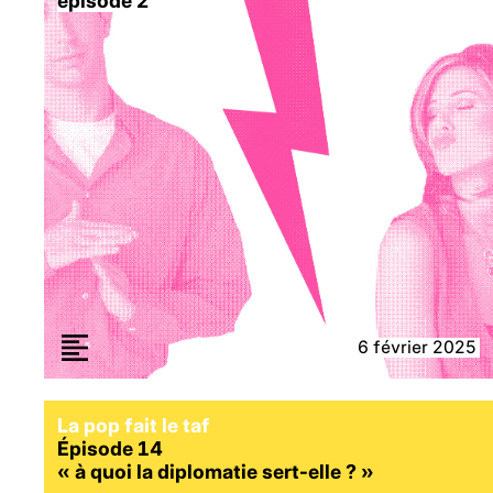
épisode 2
6 février 2025
La pop fait le taf
Épisode 14
«
à quoi la diplomatie sert-elle ?
»