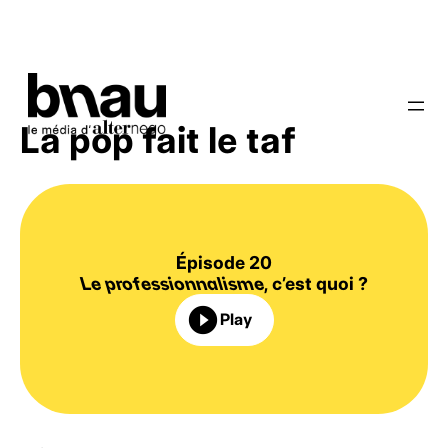
La pop fait le taf
Épisode 20
Le professionnalisme
, c’est quoi ?
play_circle_filled
Play