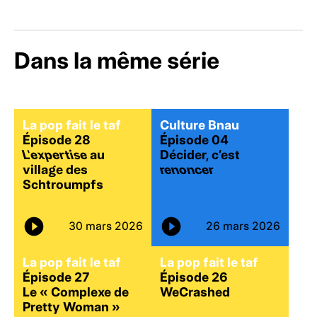
Dans la même série
La pop fait le taf
Culture Bnau
Épisode 28
Épisode 04
L’expertise
au
Décider, c’est
village des
renoncer
Schtroumpfs
30 mars 2026
26 mars 2026
La pop fait le taf
La pop fait le taf
Épisode 27
Épisode 26
Le « Complexe de
WeCrashed
Pretty Woman »