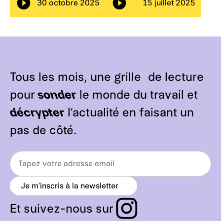
30 octobre 2025
15 juillet 2025
Tous les mois, une grille de lecture
pour
sonder
le monde du travail et
décrypter
l’actualité en faisant un
pas de côté.
Je m’inscris à la newsletter
a
r
r
Et suivez-nous sur
o