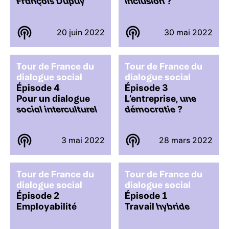
François Dupuy
inclusion
?
20 juin 2022
30 mai 2022
Tour de France du
Tour de France du
dialogue social
dialogue social
Épisode 4
Épisode 3
Pour un dialogue
L’entreprise,
une
social interculturel
démocratie
?
3 mai 2022
28 mars 2022
Tour de France du
Tour de France du
dialogue social
dialogue social
Épisode 2
Épisode 1
Employabilité
Travail
hybride