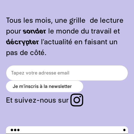
Tous les mois, une grille de lecture
pour
sonder
le monde du travail et
décrypter
l’actualité en faisant un
pas de côté.
Je m’inscris à la newsletter
a
r
r
Et suivez-nous sur
o
w
_
r
i
g