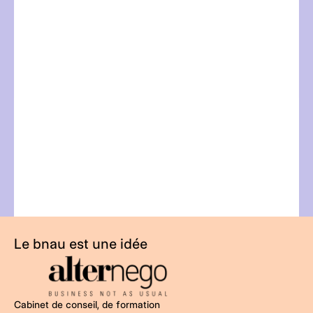
h
t
_
a
l
t
Le bnau est une idée
Cabinet de conseil, de formation