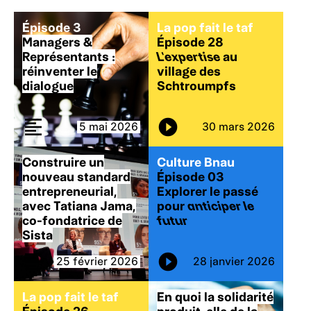
Épisode 3
La pop fait le taf
Managers &
Épisode 28
Représentants :
L’expertise
au
réinventer le
village des
dialogue
Schtroumpfs
5 mai 2026
30 mars 2026
Construire un
Culture Bnau
nouveau standard
Épisode 03
entrepreneurial,
Explorer le passé
avec Tatiana Jama,
pour
anticiper le
co-fondatrice de
futur
Sista
25 février 2026
28 janvier 2026
La pop fait le taf
En quoi la solidarité