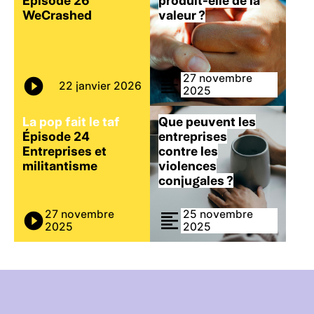
Épisode 26
produit-elle de la
WeCrashed
valeur ?
27 novembre
22 janvier 2026
2025
La pop fait le taf
Que peuvent les
Épisode 24
entreprises
Entreprises et
contre les
militantisme
violences
conjugales ?
27 novembre
25 novembre
2025
2025