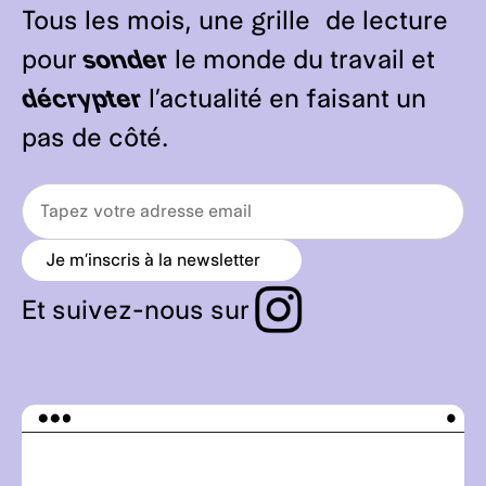
Tous les mois, une grille de lecture
pour
sonder
le monde du travail et
décrypter
l’actualité en faisant un
pas de côté.
Je m’inscris à la newsletter
a
r
r
Et suivez-nous sur
o
w
_
r
i
g
h
t
_