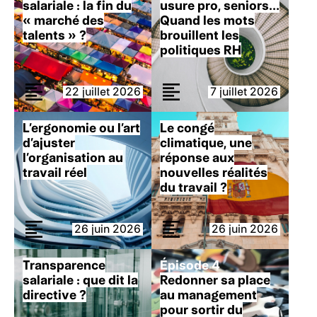
salariale : la fin du
usure pro, seniors…
« marché des
Quand les mots
talents » ?
brouillent les
politiques RH
22 juillet 2026
7 juillet 2026
L’ergonomie ou l’art
Le congé
d’ajuster
climatique, une
l’organisation au
réponse aux
travail réel
nouvelles réalités
du travail ?
26 juin 2026
26 juin 2026
Transparence
Épisode 4
salariale : que dit la
Redonner sa place
directive ?
au management
pour sortir du