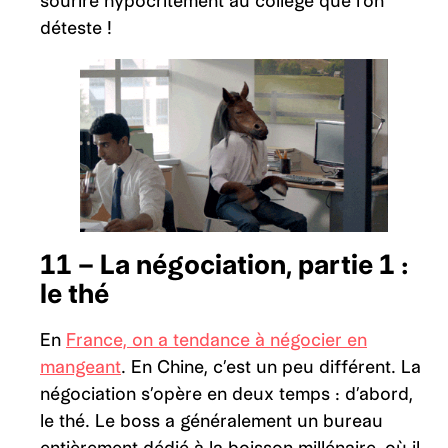
sourire hypocritement au collège que l’on
déteste !
11 – La négociation, partie 1 :
le thé
En
France, on a tendance à négocier en
mangeant
. En Chine, c’est un peu différent. La
négociation s’opère en deux temps : d’abord,
le thé. Le boss a généralement un bureau
entièrement dédié à la boisson millénaire, où il