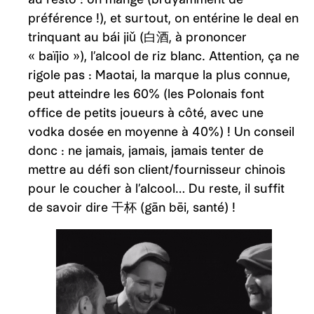
préférence !), et surtout, on entérine le deal en
trinquant au bái jiǔ (白酒, à prononcer
« baïjio »), l’alcool de riz blanc. Attention, ça ne
rigole pas : Maotai, la marque la plus connue,
peut atteindre les 60% (les Polonais font
office de petits joueurs à côté, avec une
vodka dosée en moyenne à 40%) ! Un conseil
donc : ne jamais, jamais, jamais tenter de
mettre au défi son client/fournisseur chinois
pour le coucher à l’alcool… Du reste, il suffit
de savoir dire 干杯 (gān bēi, santé) !