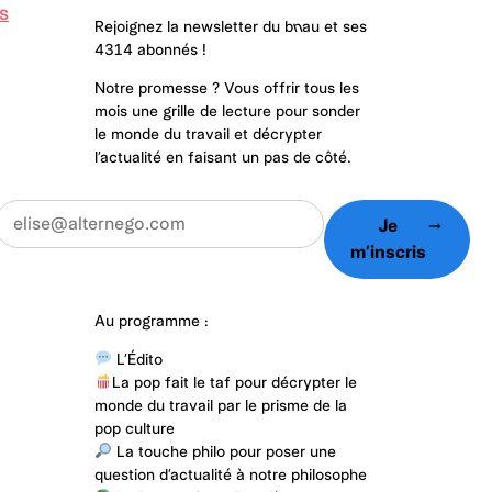
s
Rejoignez la newsletter du b
n
au
et ses
4314 abonnés !
Notre promesse ? Vous offrir tous les
mois une grille de lecture pour sonder
le monde du travail et décrypter
l’actualité en faisant un pas de côté.
Je
arrow_right_alt
m’inscris
Au programme :
L’Édito
La pop fait le taf pour décrypter le
monde du travail par le prisme de la
pop culture
La touche philo pour poser une
question d’actualité à notre philosophe