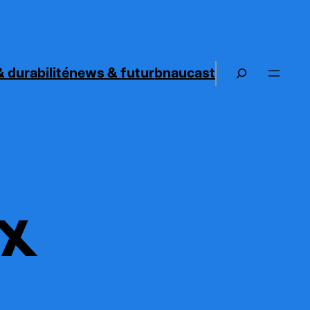
 durabilité
news & futur
bnaucast
x