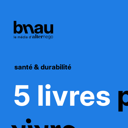
santé & durabilité
5 livres