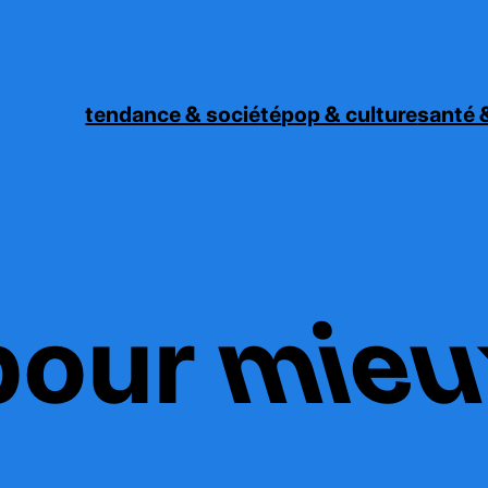
tendance & société
pop & culture
santé &
pour
mieu