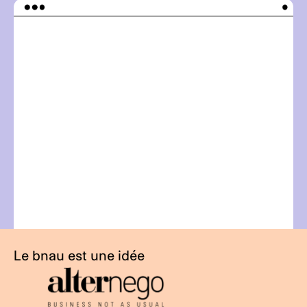
g
h
t
_
a
l
t
Le bnau est une idée