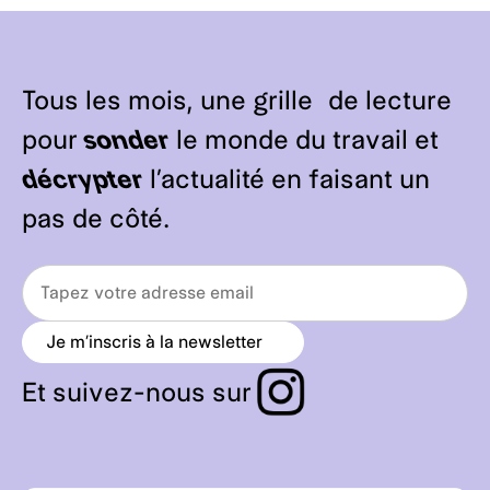
Tous les mois, une grille de lecture
pour
sonder
le monde du travail et
décrypter
l’actualité en faisant un
pas de côté.
Je m’inscris à la newsletter
a
r
r
Et suivez-nous sur
o
w
_
r
i