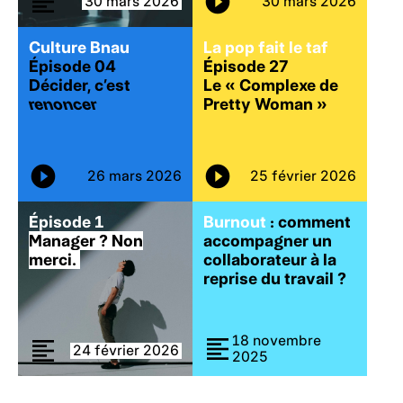
30 mars 2026
30 mars 2026
Culture Bnau
La pop fait le taf
Épisode 04
Épisode 27
Décider, c’est
Le « Complexe de
renoncer
Pretty Woman »
26 mars 2026
25 février 2026
Épisode 1
Burnout
: comment
Manager ? Non
accompagner un
merci.
collaborateur à la
reprise du travail ?
18 novembre
24 février 2026
2025