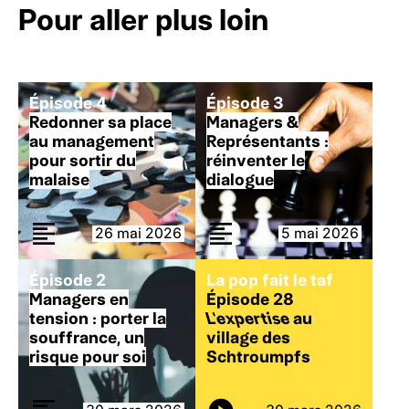
Pour aller plus loin
Épisode 4
Épisode 3
Redonner sa place
Managers &
au management
Représentants :
pour sortir du
réinventer le
malaise
dialogue
26 mai 2026
5 mai 2026
Épisode 2
La pop fait le taf
Managers en
Épisode 28
tension : porter la
L’expertise
au
souffrance, un
village des
risque pour soi
Schtroumpfs