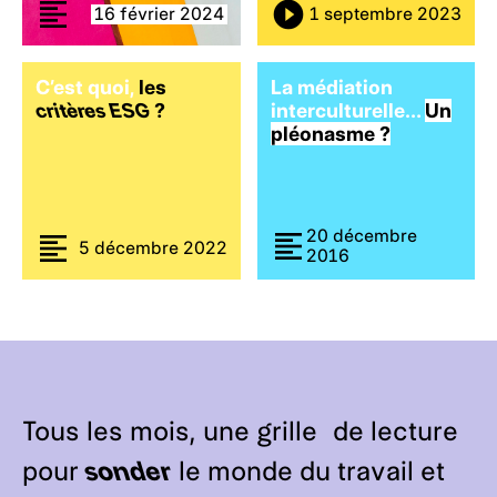
16 février 2024
1 septembre 2023
C’est quoi,
les
La médiation
critères ESG
?
interculturelle…
Un
pléonasme ?
20 décembre
5 décembre 2022
2016
Tous les mois, une grille de lecture
pour
sonder
le monde du travail et