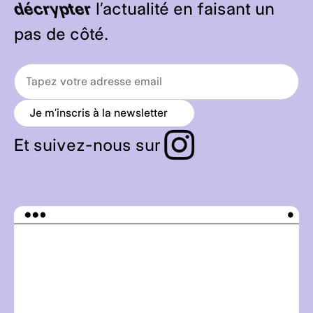
décrypter
l’actualité en faisant un
pas de côté.
Je m’inscris à la newsletter
a
r
r
Et suivez-nous sur
o
w
_
r
i
g
h
t
_
a
l
t