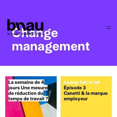
Change
management
La semaine de 4
La pop fait le taf
jours Une mesure
Épisode 3
de réduction du
Canetti & la marque
temps de travail ?
employeur