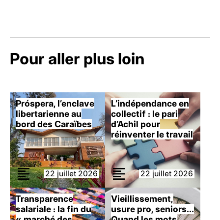
Pour aller plus loin
Próspera, l’enclave
L’indépendance en
libertarienne au
collectif : le pari
bord des Caraïbes
d’Achil pour
réinventer le travail
22 juillet 2026
22 juillet 2026
Transparence
Vieillissement,
salariale : la fin du
usure pro, seniors…
« marché des
Quand les mots