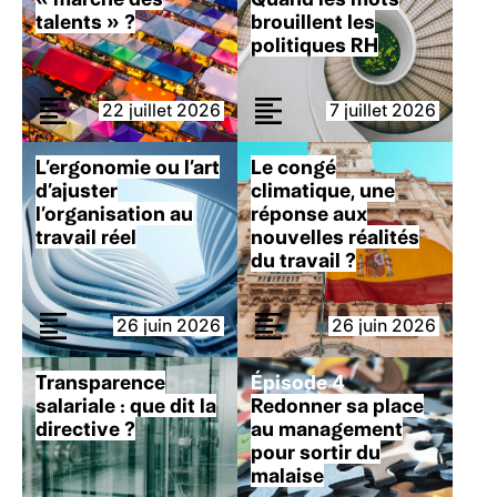
talents » ?
brouillent les
politiques RH
22 juillet 2026
7 juillet 2026
L’ergonomie ou l’art
Le congé
d’ajuster
climatique, une
l’organisation au
réponse aux
travail réel
nouvelles réalités
du travail ?
26 juin 2026
26 juin 2026
Transparence
Épisode 4
salariale : que dit la
Redonner sa place
directive ?
au management
pour sortir du
malaise