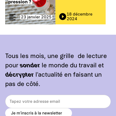
pression ?
18 décembre
23 janvier 2025
2024
Tous les mois, une grille de lecture
pour
sonder
le monde du travail et
décrypter
l’actualité en faisant un
pas de côté.
Je m’inscris à la newsletter
a