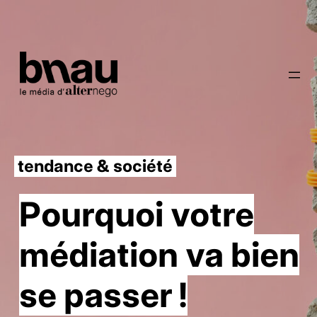
tendance & société
Pourquoi votre
médiation va bien
se passer !