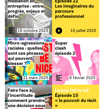
médiation en
Épisode 22
entreprise : entre
Les imaginaires du
progrès, enjeux et
parcours
défis
professionnel
16 octobre 2025
15 juillet 2025
Micro-agressions
Super
raciales : quelles
clash
sont ces phrases
épisode 2
qui peuvent
blesser ?
21 mars 2025
6 février 2025
Faire face à
La pop fait le taf
l’incertitude :
Épisode 15
comment prendre
«
le pouvoir du
récit
une décision sous
»