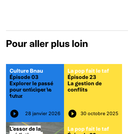
Pour aller plus loin
Culture Bnau
La pop fait le taf
Épisode 03
Épisode 23
Explorer le passé
La gestion de
pour
anticiper le
conflits
futur
28 janvier 2026
30 octobre 2025
L’essor de la
La pop fait le taf