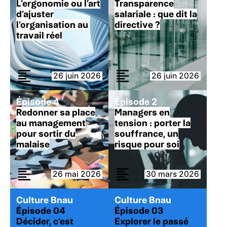
L’ergonomie ou l’art
Transparence
d’ajuster
salariale : que dit la
l’organisation au
directive ?
travail réel
26 juin 2026
26 juin 2026
Épisode 4
Épisode 2
Redonner sa place
Managers en
au management
tension : porter la
pour sortir du
souffrance, un
malaise
risque pour soi
26 mai 2026
30 mars 2026
Culture Bnau
Culture Bnau
Épisode 04
Épisode 03
Décider, c’est
Explorer le passé