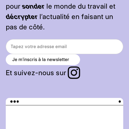
pour
sonder
le monde du travail et
décrypter
l’actualité en faisant un
pas de côté.
Je m’inscris à la newsletter
a
r
r
Et suivez-nous sur
o
w
_
r
i
g
h
t
_
a
l