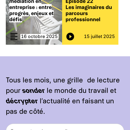
médiation en
Épisode 22
entreprise : entre
Les imaginaires du
progrès, enjeux et
parcours
défis
professionnel
16 octobre 2025
15 juillet 2025
Tous les mois, une grille de lecture
pour
sonder
le monde du travail et
décrypter
l’actualité en faisant un
pas de côté.