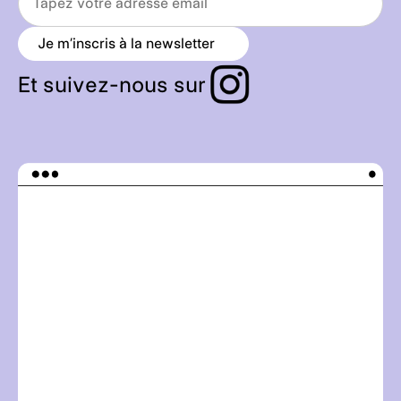
Je m’inscris à la newsletter
a
r
r
Et suivez-nous sur
o
w
_
r
i
g
h
t
_
a
l
t