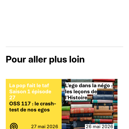
Pour aller plus loin
La pop fait le taf
L’ego dans la négo :
Saison 1 épisode
les leçons de
27
l’Histoire
OSS 117 : le crash-
test de nos egos
27 mai 2026
26 mai 2026