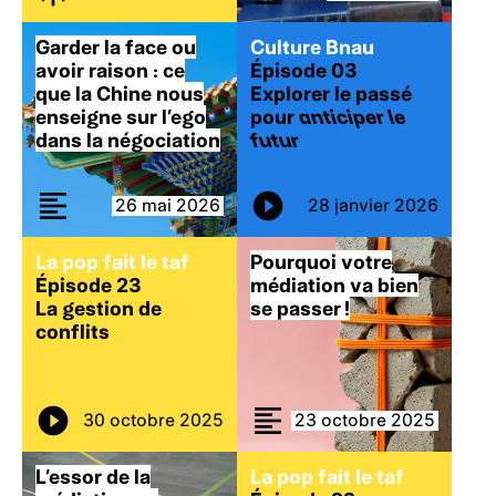
Garder la face ou
Culture Bnau
avoir raison : ce
Épisode 03
que la Chine nous
Explorer le passé
enseigne sur l’ego
pour
anticiper le
dans la négociation
futur
26 mai 2026
28 janvier 2026
La pop fait le taf
Pourquoi votre
Épisode 23
médiation va bien
La gestion de
se passer !
conflits
30 octobre 2025
23 octobre 2025
L’essor de la
La pop fait le taf