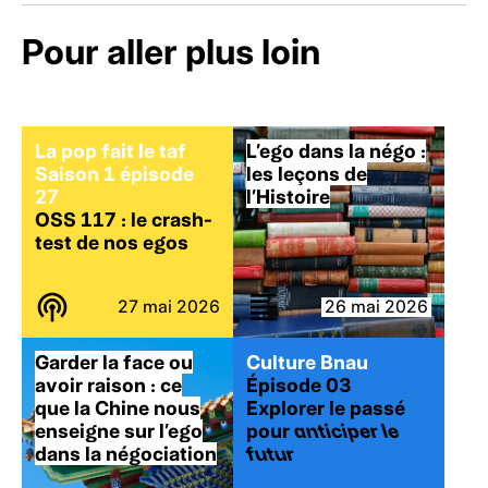
Pour aller plus loin
La pop fait le taf
L’ego dans la négo :
Saison 1 épisode
les leçons de
27
l’Histoire
OSS 117 : le crash-
test de nos egos
27 mai 2026
26 mai 2026
Garder la face ou
Culture Bnau
avoir raison : ce
Épisode 03
que la Chine nous
Explorer le passé
enseigne sur l’ego
pour
anticiper le
dans la négociation
futur