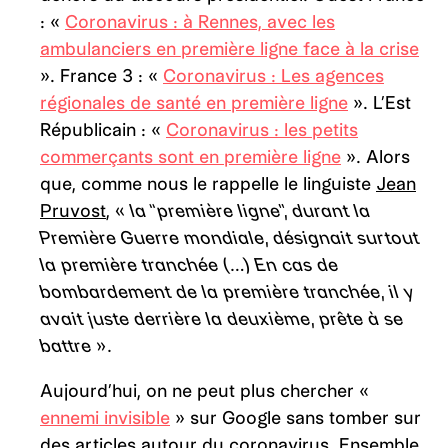
: «
Coronavirus : à Rennes, avec les
ambulanciers en première ligne face à la crise
». France 3 : «
Coronavirus : Les agences
régionales de santé en première ligne
». L’Est
Républicain : «
Coronavirus : les petits
commerçants sont en première ligne
». Alors
que, comme nous le rappelle le linguiste
Jean
Pruvost
,
« la ‘‘première ligne’’, durant la
Première Guerre mondiale, désignait surtout
la première tranchée (…) En cas de
bombardement de la première tranchée, il y
avait juste derrière la deuxième, prête à se
battre ».
Aujourd’hui, on ne peut plus chercher «
ennemi invisible
» sur Google sans tomber sur
des articles autour du coronavirus. Ensemble,