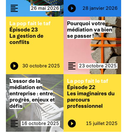
26 mai 2026
28 janvier 2026
La pop fait le taf
Pourquoi votre
Épisode 23
médiation va bien
La gestion de
se passer !
conflits
30 octobre 2025
23 octobre 2025
L’essor de la
La pop fait le taf
médiation en
Épisode 22
entreprise : entre
Les imaginaires du
progrès, enjeux et
parcours
défis
professionnel
16 octobre 2025
15 juillet 2025