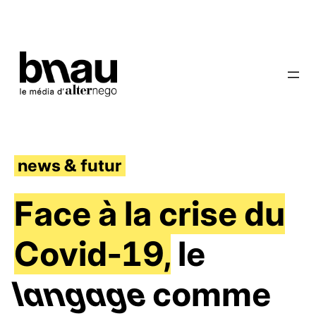
news & futur
Face à la crise du
Covid-19,
le
langage
comme