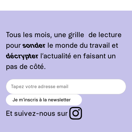
Tous les mois, une grille de lecture
pour
sonder
le monde du travail et
décrypter
l’actualité en faisant un
pas de côté.
Je m’inscris à la newsletter
a
r
r
Et suivez-nous sur
o
w
_
r