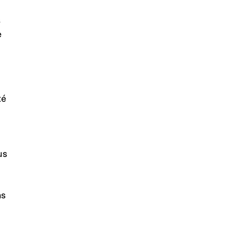
s
e
té
us
,
ns