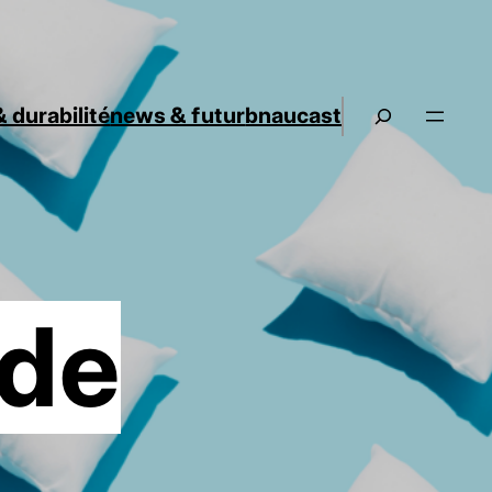
 durabilité
news & futur
bnaucast
 de