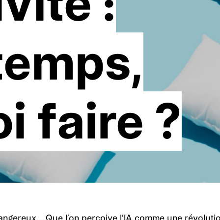
vité :
 temps,
i faire ?
dangereux… Que l’on perçoive l’IA comme une révoluti