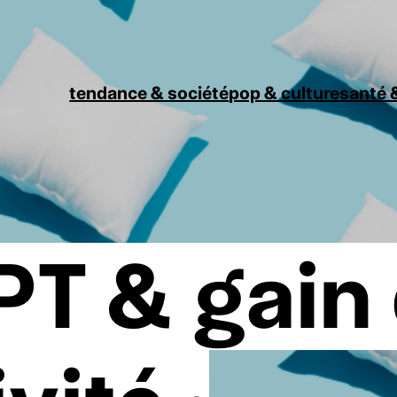
tendance & société
pop & culture
santé &
T & gain