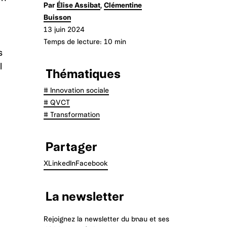
Par
Élise Assibat
,
Clémentine
Buisson
13 juin 2024
Temps de lecture: 10 min
s
l
Thématiques
# Innovation sociale
# QVCT
# Transformation
Partager
X
LinkedIn
Facebook
La newsletter
Rejoignez la newsletter du b
n
au
et ses