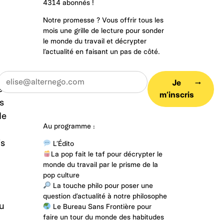
4314 abonnés !
Notre promesse ? Vous offrir tous les
u
mois une grille de lecture pour sonder
le monde du travail et décrypter
l’actualité en faisant un pas de côté.
Je
arrow_right_alt
e
m’inscris
s
de
Au programme :
is
L’Édito
La pop fait le taf pour décrypter le
monde du travail par le prisme de la
pop culture
La touche philo pour poser une
question d’actualité à notre philosophe
au
Le Bureau Sans Frontière pour
faire un tour du monde des habitudes