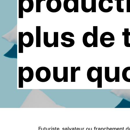
producti
plus de
pour quo
Futuriste, salvateur ou franchement 