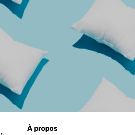
À propos
on