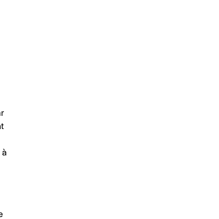
ar
t
 à
e