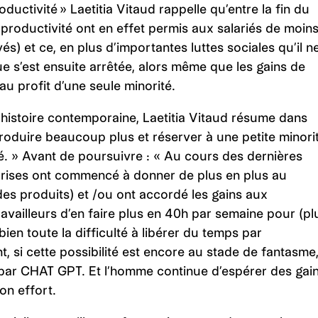
ductivité » Laetitia Vitaud rappelle qu’entre la fin du
productivité ont en effet permis aux salariés de moin
s) et ce, en plus d’importantes luttes sociales qu’il n
ue s’est ensuite arrêtée, alors même que les gains de
au profit d’une seule minorité.
l’histoire contemporaine,
Laetitia Vitaud résume dans
oduire beaucoup plus et réserver à une petite minori
té. » Avant de poursuivre : « Au cours des dernières
prises ont commencé à donner de plus en plus au
es produits) et /ou ont accordé les gains aux
availleurs d’en faire plus en 40h par semaine pour (pl
ien toute la difficulté à libérer du temps par
t, si cette possibilité est encore au stade de fantasme
ée par CHAT GPT. Et l’homme continue d’espérer des gai
son effort.