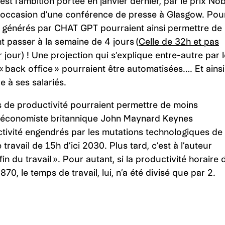
est l’ambition portée en janvier dernier, par le prix No
 l’occasion d’une conférence de presse à Glasgow. Pou
té générés par CHAT GPT pourraient ainsi permettre de
t passer à la semaine de 4 jours (
Celle de 32h et pas
r jour
) ! Une projection qui s’explique entre-autre par 
 « back office » pourraient être automatisées…. Et ainsi
e à ses salariés.
ns de productivité pourraient permettre de moins
0 l’économiste britannique John Maynard Keynes
uctivité engendrés par les mutations technologiques de
ravail de 15h d’ici 2030. Plus tard, c’est à l’auteur
in du travail ». Pour autant, si la productivité horaire 
70, le temps de travail, lui, n’a été divisé que par 2.