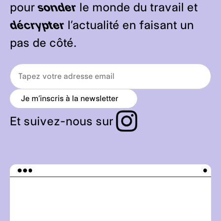
pour
sonder
le monde du travail et
décrypter
l’actualité en faisant un
pas de côté.
Je m’inscris à la newsletter
a
r
r
Et suivez-nous sur
o
w
_
r
i
g
h
t
_
a
l