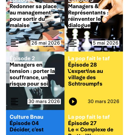
Redonner sa place
Managers &
au management
Représentants :
pour sortir du
réinventer le
malaise
dialogue
26 mai 2026
5 mai 2026
Épisode 2
La pop fait le taf
Managers en
Épisode 28
tension : porter la
L’expertise
au
souffrance, un
village des
risque pour soi
Schtroumpfs
30 mars 2026
30 mars 2026
Culture Bnau
La pop fait le taf
Épisode 04
Épisode 27
Décider, c’est
Le « Complexe de