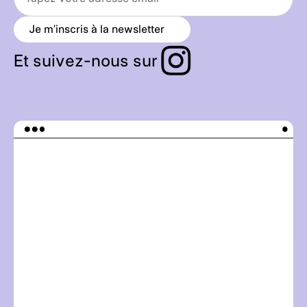
Je m’inscris à la newsletter
a
r
r
Et suivez-nous sur
o
w
_
r
i
g
h
t
_
a
l
t