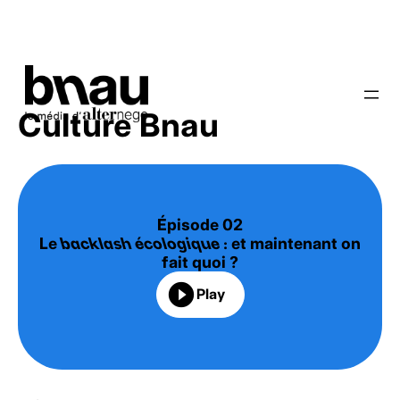
Culture Bnau
Épisode 02
Le
backlash écologique
: et maintenant on
fait quoi ?
play_circle_filled
Play