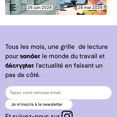
26 juin 2026
26 mai 2026
Tous les mois, une grille de lecture
pour
sonder
le monde du travail et
décrypter
l’actualité en faisant un
pas de côté.
Je m’inscris à la newsletter
a
r
r
Et suivez-nous sur