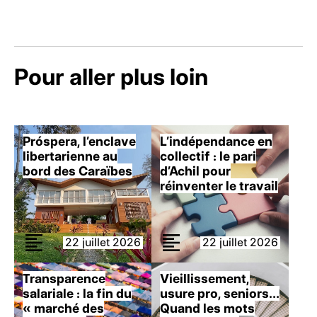
Pour aller plus loin
Próspera, l’enclave
L’indépendance en
libertarienne au
collectif : le pari
bord des Caraïbes
d’Achil pour
réinventer le travail
22 juillet 2026
22 juillet 2026
Transparence
Vieillissement,
salariale : la fin du
usure pro, seniors…
« marché des
Quand les mots