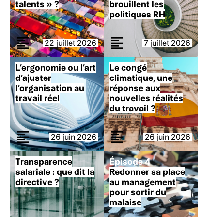
talents » ?
brouillent les
politiques RH
22 juillet 2026
7 juillet 2026
L’ergonomie ou l’art
Le congé
d’ajuster
climatique, une
l’organisation au
réponse aux
travail réel
nouvelles réalités
du travail ?
26 juin 2026
26 juin 2026
Transparence
Épisode 4
salariale : que dit la
Redonner sa place
directive ?
au management
pour sortir du
malaise