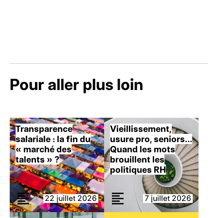
Pour aller plus loin
Transparence
Vieillissement,
salariale : la fin du
usure pro, seniors…
« marché des
Quand les mots
talents » ?
brouillent les
politiques RH
22 juillet 2026
7 juillet 2026