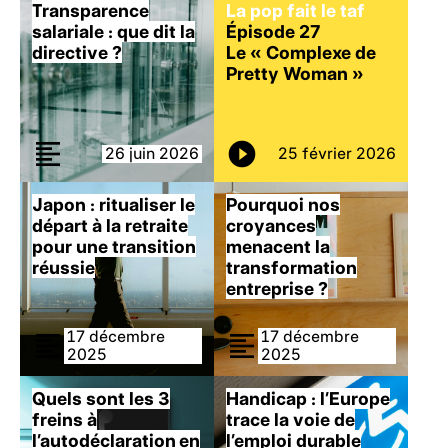
Transparence
La pop fait le taf
salariale : que dit la
Épisode 27
directive ?
Le « Complexe de
Pretty Woman »
26 juin 2026
25 février 2026
Japon : ritualiser le
Pourquoi nos
départ à la retraite
croyances
pour une transition
menacent la
réussie
transformation
entreprise ?
17 décembre
17 décembre
2025
2025
Quels
sont les 3
Handicap : l’Europe
freins à
trace la voie de
l’autodéclaration en
l’emploi durable