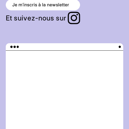
Je m’inscris à la newsletter
a
r
r
Et suivez-nous sur
o
w
_
r
i
g
h
t
_
a
l
t