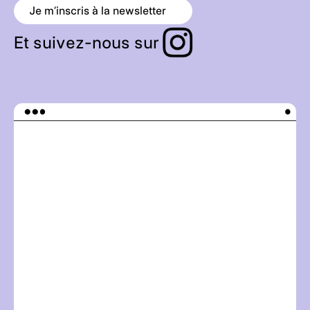
Je m’inscris à la newsletter
a
r
r
Et suivez-nous sur
o
w
_
r
i
g
h
t
_
a
l
t