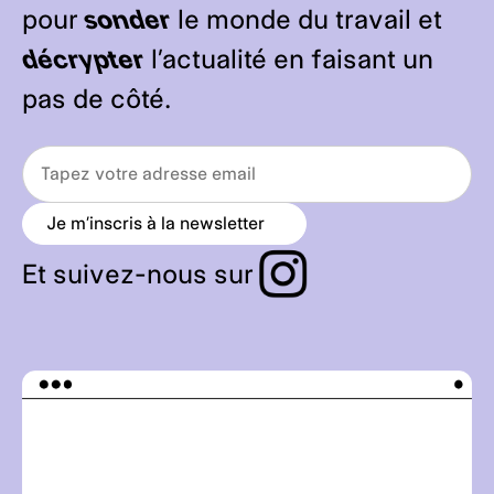
pour
sonder
le monde du travail et
décrypter
l’actualité en faisant un
pas de côté.
Je m’inscris à la newsletter
a
r
r
Et suivez-nous sur
o
w
_
r
i
g
h
t
_
a
l