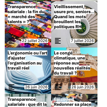
Transparence
Vieillissement,
salariale : la fin du
usure pro, seniors…
« marché des
Quand les mots
talents » ?
brouillent les
politiques RH
22 juillet 2026
7 juillet 2026
L’ergonomie ou l’art
Le congé
d’ajuster
climatique, une
l’organisation au
réponse aux
travail réel
nouvelles réalités
du travail ?
26 juin 2026
26 juin 2026
Transparence
Épisode 4
salariale : que dit la
Redonner sa place