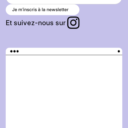
Je m’inscris à la newsletter
a
r
r
Et suivez-nous sur
o
w
_
r
i
g
h
t
_
a
l
t