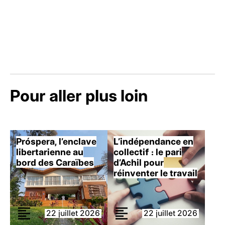
Pour aller plus loin
Próspera, l’enclave
L’indépendance en
libertarienne au
collectif : le pari
bord des Caraïbes
d’Achil pour
réinventer le travail
22 juillet 2026
22 juillet 2026