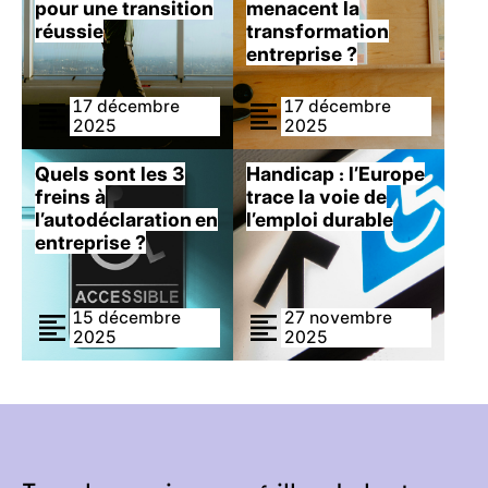
pour une transition
menacent la
réussie
transformation
entreprise ?
17 décembre
17 décembre
2025
2025
Quels
sont les 3
Handicap : l’Europe
freins à
trace la voie de
l’autodéclaration en
l’emploi durable
entreprise ?
15 décembre
27 novembre
2025
2025