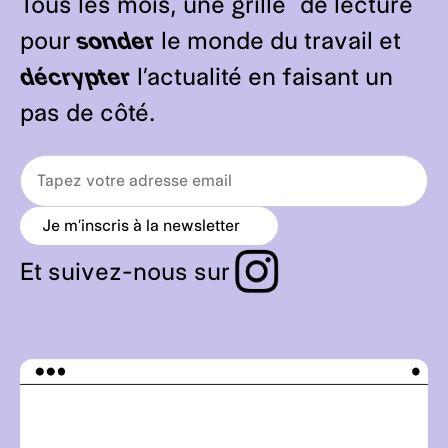
Tous les mois, une grille de lecture
pour
sonder
le monde du travail et
décrypter
l’actualité en faisant un
pas de côté.
Je m’inscris à la newsletter
a
r
r
Et suivez-nous sur
o
w
_
r
i
g
h
t
_
a