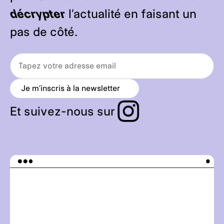
décrypter
l’actualité en faisant un
pas de côté.
Je m’inscris à la newsletter
a
r
r
Et suivez-nous sur
o
w
_
r
i
g
h
t
_
a
l
t