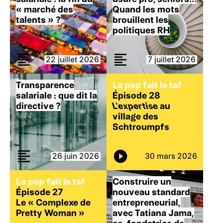
« marché des
Quand les mots
talents » ?
brouillent les
politiques RH
22 juillet 2026
7 juillet 2026
Transparence
La pop fait le taf
salariale : que dit la
Épisode 28
directive ?
L’expertise
au
village des
Schtroumpfs
26 juin 2026
30 mars 2026
La pop fait le taf
Construire un
Épisode 27
nouveau standard
Le « Complexe de
entrepreneurial,
Pretty Woman »
avec Tatiana Jama,