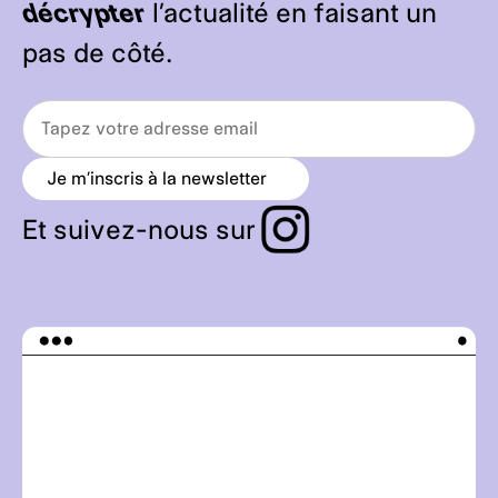
décrypter
l’actualité en faisant un
pas de côté.
Je m’inscris à la newsletter
a
r
r
Et suivez-nous sur
o
w
_
r
i
g
h
t
_
a
l
t