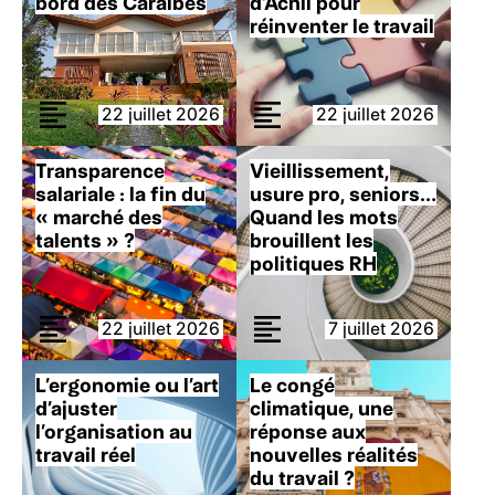
bord des Caraïbes
d’Achil pour
réinventer le travail
22 juillet 2026
22 juillet 2026
Transparence
Vieillissement,
salariale : la fin du
usure pro, seniors…
« marché des
Quand les mots
talents » ?
brouillent les
politiques RH
22 juillet 2026
7 juillet 2026
L’ergonomie ou l’art
Le congé
d’ajuster
climatique, une
l’organisation au
réponse aux
travail réel
nouvelles réalités
du travail ?