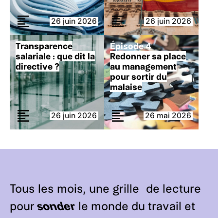
26 juin 2026
26 juin 2026
Transparence
Épisode 4
salariale : que dit la
Redonner sa place
directive ?
au management
pour sortir du
malaise
26 juin 2026
26 mai 2026
Tous les mois, une grille de lecture
pour
sonder
le monde du travail et