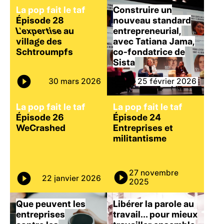
La pop fait le taf
Construire un
Épisode 28
nouveau standard
L’expertise
au
entrepreneurial,
village des
avec Tatiana Jama,
Schtroumpfs
co-fondatrice de
Sista
30 mars 2026
25 février 2026
La pop fait le taf
La pop fait le taf
Épisode 26
Épisode 24
WeCrashed
Entreprises et
militantisme
27 novembre
22 janvier 2026
2025
Que peuvent les
Libérer la parole au
entreprises
travail… pour mieux