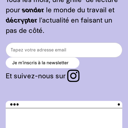
pour
sonder
le monde du travail et
décrypter
l’actualité en faisant un
pas de côté.
Je m’inscris à la newsletter
a
r
r
Et suivez-nous sur
o
w
_
r
i
g
h
t
_
a