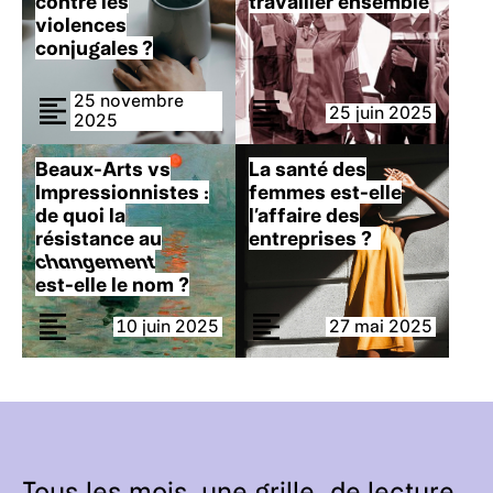
contre les
travailler ensemble
violences
conjugales ?
25 novembre
25 juin 2025
2025
Beaux-Arts vs
La santé des
Impressionnistes :
femmes est-elle
de quoi la
l’affaire des
résistance au
entreprises ?
changement
est-elle le nom ?
10 juin 2025
27 mai 2025
Tous les mois, une grille de lecture